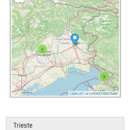
2
3
LEAFLET
| ©
OPENSTREETMAP
Trieste