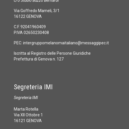
c/o Studio Buzzo Bernardi
Via Goffredo Mameli, 3/1
16122 GENOVA
C.F. 92041960409
P.IVA 02650230408
PEC:
intergruppomelanomaitaliano@messaggipec.it
Iscritta al Registro delle Persone Giuridiche
Prefettura di Genova n. 127
Segreteria IMI
Segreteria IMI
Marta Rotella
Via XII Ottobre 1
16121 GENOVA