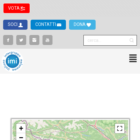
VOTA
SOCI
CONTATTI
DONA
+
−