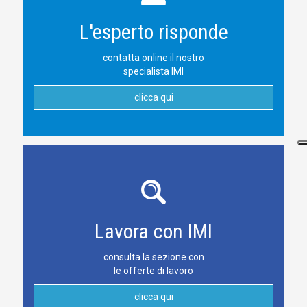
radioterapia stereotassica con anti-PD-1. Nei pazienti con
metastasi encefaliche e con mutazione BRAF V600 può
L'esperto risponde
essere preso in considerazione il trattamento con target
therapy.
contatta online il nostro
Il trattamento radiante è consigliato, inoltre, in presenza di
specialista IMI
lesioni ossee sintomatiche (soprattutto vertebrali) o a
rischio di frattura. Oltre che nelle lesioni encefaliche ed
clicca qui
ossee la radioterapia può essere impiegata a scopo
palliativo sintomatico e/o per aumentare il controllo locale
su diverse localizzazioni secondarie come: linfonodali
addominali/pelviche/mediastiniche che possono provocare
dolore da compressione o stasi linfatica, lesioni polmonari,
lesioni cutanee-sottocutanee ulcerate sanguinanti.
Lavora con IMI
consulta la sezione con
le offerte di lavoro
clicca qui