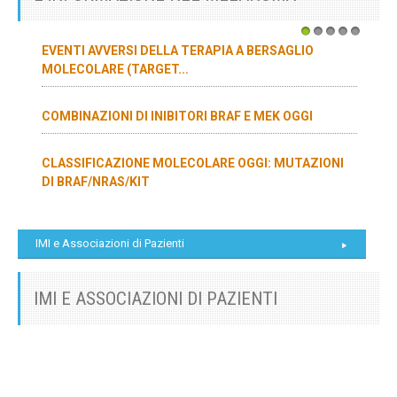
1
2
3
4
5
EVENTI AVVERSI DELLA TERAPIA A BERSAGLIO
MOLECOLARE (TARGET...
COMBINAZIONI DI INIBITORI BRAF E MEK OGGI
CLASSIFICAZIONE MOLECOLARE OGGI: MUTAZIONI
DI BRAF/NRAS/KIT
IMI e Associazioni di Pazienti
IMI E ASSOCIAZIONI DI PAZIENTI