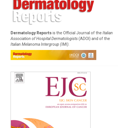
Dott. Ruggero Ridolfi
I.R.S.T. Istituto Scientifico Romagnolo per lo Studio e la Cura
dei Tumori
U.O. Immunoterapia e terapia cellulare somatica (Meldola)
Dermatology Reports
is the Official Journal of the
Italian
Association of Hospital Dermatologists
(ADOI) and of the
Italian Melanoma Intergroup (IMI).