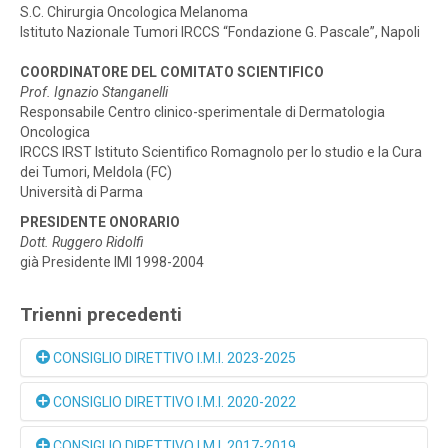
S.C. Chirurgia Oncologica Melanoma
Istituto Nazionale Tumori IRCCS “Fondazione G. Pascale”, Napoli
COORDINATORE DEL COMITATO SCIENTIFICO
Prof. Ignazio Stanganelli
Responsabile Centro clinico-sperimentale di Dermatologia
Oncologica
IRCCS IRST Istituto Scientifico Romagnolo per lo studio e la Cura
dei Tumori, Meldola (FC)
Università di Parma
PRESIDENTE ONORARIO
Dott. Ruggero Ridolfi
già Presidente IMI 1998-2004
Trienni precedenti
CONSIGLIO DIRETTIVO I.M.I. 2023-2025
PRESIDENTE
CONSIGLIO DIRETTIVO I.M.I. 2020-2022
Prof. Mario Mandalà
Associate Professor of Medical Oncology
CONSIGLIO DIRETTIVO I.M.I. 2017-2019