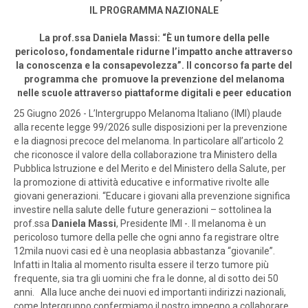
IL PROGRAMMA NAZIONALE
La prof.ssa Daniela Massi: “È un tumore della pelle
pericoloso, fondamentale ridurne l’impatto anche attraverso
la conoscenza e la consapevolezza”. Il concorso fa parte del
programma che promuove la prevenzione del melanoma
nelle scuole attraverso piattaforme digitali e peer education
25 Giugno 2026 - L’Intergruppo Melanoma Italiano (IMI) plaude
alla recente legge 99/2026 sulle disposizioni per la prevenzione
e la diagnosi precoce del melanoma. In particolare all’articolo 2
che riconosce il valore della collaborazione tra Ministero della
Pubblica Istruzione e del Merito e del Ministero della Salute, per
la promozione di attività educative e informative rivolte alle
giovani generazioni. “Educare i giovani alla prevenzione significa
investire nella salute delle future generazioni – sottolinea la
prof.ssa
Daniela Massi
, Presidente IMI -. Il melanoma è un
pericoloso tumore della pelle che ogni anno fa registrare oltre
12mila nuovi casi ed è una neoplasia abbastanza “giovanile”.
Infatti in Italia al momento risulta essere il terzo tumore più
frequente, sia tra gli uomini che fra le donne, al di sotto dei 50
anni. Alla luce anche dei nuovi ed importanti indirizzi nazionali,
come Intergruppo confermiamo il nostro impegno a collaborare