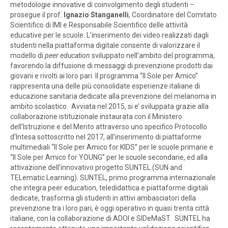
metodologie innovative di coinvolgimento degli studenti –
prosegue il prof.
Ignazio Stanganelli
, Coordinatore del Comitato
Scientifico di IMI e Responsabile Scientifico delle attività
educative per le scuole. L’inserimento dei video realizzati dagli
studenti nella piattaforma digitale consente di valorizzare il
modello di
peer education
sviluppato nell’ambito del programma,
favorendo la diffusione di messaggi di prevenzione prodotti dai
giovani e rivolti ai loro pari. Il programma “Il Sole per Amico”
rappresenta una delle più consolidate esperienze italiane di
educazione sanitaria dedicate alla prevenzione del melanoma in
ambito scolastico. Avviata nel 2015, si e’ sviluppata grazie alla
collaborazione istituzionale instaurata con il Ministero
dell’Istruzione e del Merito attraverso uno specifico Protocollo
d’Intesa sottoscritto nel 2017, all’inserimento di piattaforme
multimediali “Il Sole per Amico for KIDS” per le scuole primarie e
“Il Sole per Amico for YOUNG” per le scuole secondarie, ed alla
attivazione dell’innovativo progetto SUNTEL (SUN and
TELematic Learning). SUNTEL, primo programma internazionale
che integra peer education, teledidattica e piattaforme digitali
dedicate, trasforma gli studenti in attivi ambasciatori della
prevenzione tra i loro pari, è oggi operativo in quasi trenta città
italiane, con la collaborazione di ADOI e SIDeMaST. SUNTEL ha