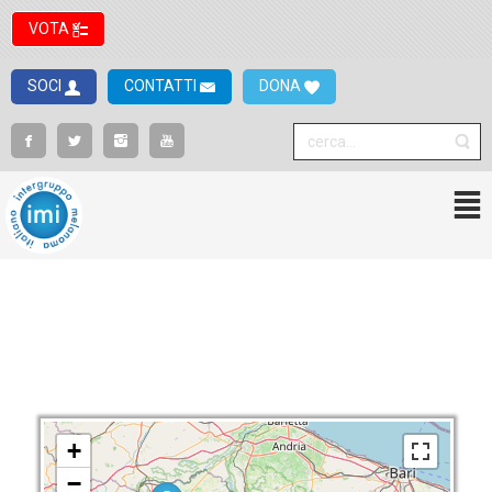
VOTA
SOCI
CONTATTI
DONA
+
−