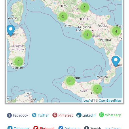
2
3
4
4
2
3
7
Leaflet
| ©
OpenStreetMap
Whatsapp
Facebook
Twitter
Pinterest
Linkedin
Telegram
Flipboard
Delicious