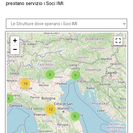
prestano servizio i Soci IMI.
+
−
9
6
16
5
12
6