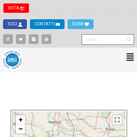
VOTA
SOCI
CONTATTI
DONA
+
−