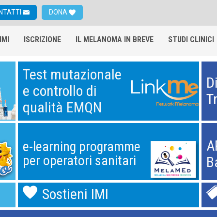
NTATTI
DONA
IMI
ISCRIZIONE
IL MELANOMA IN BREVE
STUDI CLINICI
Test mutazionale
D
e controllo di
T
qualità EMQN
A
e-learning programme
per operatori sanitari
B
Sostieni IMI