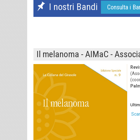
I nostri Bandi
Consulta i Ba
Il melanoma - AIMaC - Associa
Revi
(Ass
(coo
Palm
Ultim
Scari