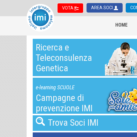
AREA SOCI
CO
VOTA
HOME
Ricerca e
Teleconsulenza
Genetica
e-learning SCUOLE
Campagne di
prevenzione IMI
Trova Soci IMI