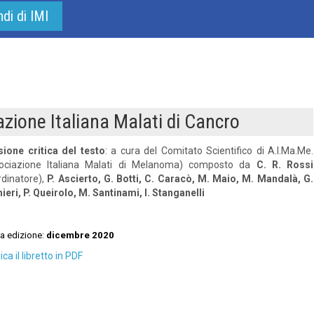
ndi di IMI
zione Italiana Malati di Cancro
sione critica del testo
: a cura del Comitato Scientifico di A.I.Ma.Me.
ociazione Italiana Malati di Melanoma) composto da
C. R. Rossi
rdinatore),
P. Ascierto, G. Botti, C. Caracò, M. Maio, M. Mandalà, G.
ieri, P. Queirolo, M. Santinami, I. Stanganelli
a edizione:
dicembre 2020
ca il libretto in PDF