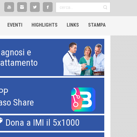
EVENTI
HIGHLIGHTS​
LINKS
STAMPA
iagnosi e
rattamento
PP
aso Share
Dona a IMI il 5x1000