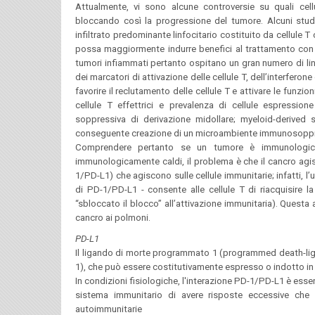
Attualmente, vi sono alcune controversie su quali cell
bloccando così la progressione del tumore. Alcuni stud
infiltrato predominante linfocitario costituito da cellule T
possa maggiormente indurre benefici al trattamento con l'im
tumori infiammati pertanto ospitano un gran numero di linf
dei marcatori di attivazione delle cellule T, dell’interferon
favorire il reclutamento delle cellule T e attivare le funzi
cellule T effettrici e prevalenza di cellule espressi
soppressiva di derivazione midollare; myeloid-derived
conseguente creazione di un microambiente immunosoppre
Comprendere pertanto se un tumore è immunologicam
immunologicamente caldi, il problema è che il cancro agisc
1/PD-L1) che agiscono sulle cellule immunitarie; infatti, l’u
di PD-1/PD-L1 - consente alle cellule T di riacquisire la 
“sbloccato il blocco” all’attivazione immunitaria). Questa
cancro ai polmoni.
PD-L1
Il ligando di morte programmato 1 (programmed death-liga
1), che può essere costitutivamente espresso o indotto in cel
In condizioni fisiologiche, l'interazione PD-1/PD-L1 è essen
sistema immunitario di avere risposte eccessive che p
autoimmunitarie