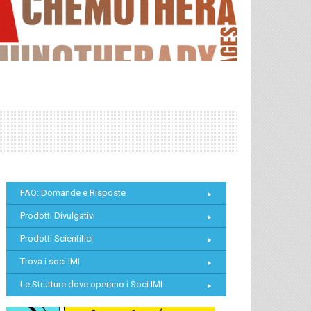
FAQ: Domande e Risposte
Prodotti Divulgativi
Prodotti Scientifici
Trova i soci IMI
Le Strutture dove operano i Soci IMI