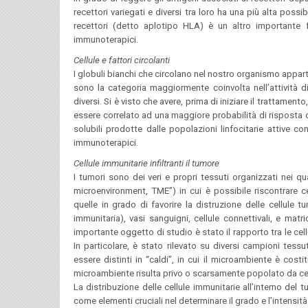
recettori variegati e diversi tra loro ha una più alta possibi
recettori (detto aplotipo HLA) è un altro importante f
immunoterapici.
Cellule e fattori circolanti
I globuli bianchi che circolano nel nostro organismo apparte
sono la categoria maggiormente coinvolta nell’attività di
diversi. Si è visto che avere, prima di iniziare il trattame
essere correlato ad una maggiore probabilità di risposta 
solubili prodotte dalle popolazioni linfocitarie attive 
immunoterapici.
Cellule immunitarie infiltranti il tumore
I tumori sono dei veri e propri tessuti organizzati nei q
microenvironment, TME”) in cui è possibile riscontrare c
quelle in grado di favorire la distruzione delle cellule 
immunitaria), vasi sanguigni, cellule connettivali, e matri
importante oggetto di studio è stato il rapporto tra le cel
In particolare, è stato rilevato su diversi campioni tess
essere distinti in “caldi”, in cui il microambiente è costitu
microambiente risulta privo o scarsamente popolato da cel
La distribuzione delle cellule immunitarie all’interno del tu
come elementi cruciali nel determinare il grado e l’intensit