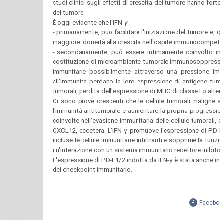
studi clinici sugli effetti di crescita del tumore hanno for
del tumore.
È oggi evidente che l'IFN-
γ
:
- primariamente, può facilitare l'iniziazione del tumore e
maggiore idoneità alla crescita nell'ospite immunocompet
- secondariamente, può essere intimamente coinvolto in
costituzione di microambiente tumorale immunosoppressore, 
immunitarie possibilmente attraverso una pressione immu
all'immunità perdano la loro espressione di antigene tumor
tumorali, perdita dell'espressione di MHC di classe I o alte
Ci sono prove crescenti che le cellule tumorali maligne s
l'immunità antitumorale e aumentare la propria progression
coinvolte nell'evasione immunitaria delle cellule tumoral
CXCL12, eccetera. L'IFN-γ promuove l'espressione di PD-L1
incluse le cellule immunitarie infiltranti e sopprime la funz
un'interazione con un sistema immunitario recettore inibito
L'espressione di PD-L1/2 indotta da IFN-γ è stata anche i
del checkpoint immunitario.
Facebo