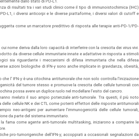
dentemente dallo stato di PD-L1.
a di risultati tra i vari studi clinici come il tipo di immunoistochimica (IHC)
L1, i diversi anticorpi e le diverse piattaforme, i diversi valori di cutoff e
uggerita come un marcatore predittivo di risposta alle terapie anti-PD-1/PD-
 cui nome deriva dalla loro capacità di interferire con la crescita dei virus vivi.
rodotto da diverse cellule immunitarie innate e adattative in risposta a stimoli
logici sia riguardante i meccanismi di difesa immunitaria che nella difesa
verse azioni biologiche di IFN-
γ
sono anche implicate in gravidanza, obesità,
 che l' IFN-
γ
è una citochina antitumorale che non solo controlla l'iniziazione
enicità del tumore stesso e promuove la crescita delle cellule tumorali con
china possa avere un duplice ruolo nel modellare l'esito del cancro.
hanno rivelato il suo ampio potenziale anti-tumorale. Tra questi, il più noto
a delle cellule NK e dei CTL come potenti effettori delle risposte antitumorali
esempio neo-antigeni per aumentare l'immunogenicità delle cellule tumorali,
zione da parte del sistema immunitario.
la fama come agente anti-tumorale multitasking, iniziarono a comparire le
ore.
istiche pro-tumorigeniche dell'IFN-
γ
, accoppiati a occasionali segnalazioni da