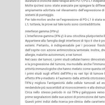
durature e croniche delle terapie anti-PD-1/PD-L1 indipen
Molte ipotesi sono state avanzate per spiegare la differenz
ampiamente adottata nel rilevamento dell'espressione di PD-
sistemi di punteggio.
Per tale motivo anche se l'espressione di PD-L1 è stata s
L1; tuttavia, le prove sul tale ruolo sono contraddittorie.
Interferon gamma (IFN-γ)
L'interferone-gamma (IFN-
γ
) è una citochina pluripotente il
Appartiene alla famiglia degli interferoni di tipo II che è p
esterni. Pertanto, è indispensabile per i processi fisio
dell'ospite con azione antimicrobica/antivirale. Inoltre, di
allergie, malattie autoimmuni, e nei tumori.
Nel caso dei tumori, i primi studi cellulari hanno dimostrato
e la progressione del tumore, ma modella anche l'immunog
attività immunologiche che hanno rivelato come questa cito
I primi studi sugli effetti dell'IFN-
γ
su vari tipi di tumore 
effetto IFN-
γ
-mediato è l'aumento della attività citotossic
l'IFN-
γ
migliora l'antigenicità delle cellule tumorali ad 
rendendole più suscettibili al riconoscimento e alla distru
Circa nello stesso periodo in cui l'IFN-
γ
galoppava verso 
prime segnalazioni delle sue azioni di promozione del tum
Questi primi indizi della ricerca pre-clinica delle caratter