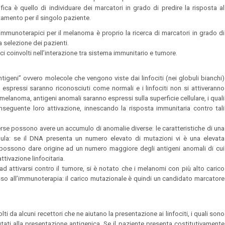
ca è quello di individuare dei marcatori in grado di predire la risposta al
ttamento per il singolo paziente.
 immunoterapici per il melanoma è proprio la ricerca di marcatori in grado di
a selezione dei pazienti.
ici coinvolti nell’interazione tra sistema immunitario e tumore.
ntigeni” ovvero molecole che vengono viste dai linfociti (nei globuli bianchi)
i espressi saranno riconosciuti come normali e i linfociti non si attiveranno
di melanoma, antigeni anomali saranno espressi sulla superficie cellulare, i quali
onseguente loro attivazione, innescando la risposta immunitaria contro tali
verse possono avere un accumulo di anomalie diverse: le caratteristiche di una
llula: se il DNA presenta un numero elevato di mutazioni vi è una elevata
possono dare origine ad un numero maggiore degli antigeni anomali di cui
ttivazione linfocitaria.
d attivarsi contro il tumore, si è notato che i melanomi con più alto carico
so all’immunoterapia: il carico mutazionale è quindi un candidato marcatore
lti da alcuni recettori che ne aiutano la presentazione ai linfociti, i quali sono
putati alla presentazione antigenica. Se il paziente presenta costitutivamente