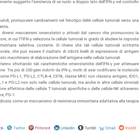
temente suggerito l'esistenza di un ruolo a doppio lato dell'IFN-
γ
nel controllo
, quindi, promuovere cambiamenti nel fenotipo delle cellule tumorali verso una
ente;
 diversi meccanismi omeostatici o attivati dal cancro che promuovono la
in cui l’l'IFN-γ seleziona le cellule tumorali in grado di eludere le risposte
nitaria selettiva costante. Si ritiene che tali cellule tumorali sottratte
ale, che può essere il risultato di ridotti livelli di espressione di antigeni
rato macchinario di elaborazione dell'antigene nelle cellule tumorali.
tanno sfruttando tali caratteristiche omeostatiche dell'IFN-γ per attenuare
e. Tra più di 200 geni indotti da IFN-γ, molti di essi codificano le molecole
i, come PD-L1, PD-L2, CTLA-4, CIITA, classe MHC non classica antigeni, IDO1,
 e PD-L2 non solo nelle cellule tumorali, ma anche in altre cellule stromali
ione effettrice delle cellule T tumorali specifiche o delle cellule NK attraverso
re, PD-1.
ndicata come un meccanismo di resistenza immunitaria adattativa alla terapia
ok
Twitter
Pinterest
Linkedin
Tumblr
Email
Reddit