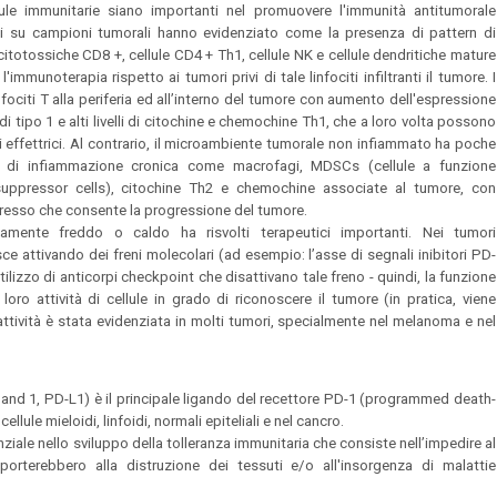
ule immunitarie siano importanti nel promuovere l'immunità antitumorale
i su campioni tumorali hanno evidenziato come la presenza di pattern di
 citotossiche CD8 +, cellule CD4 + Th1, cellule NK e cellule dendritiche mature
munoterapia rispetto ai tumori privi di tale linfociti infiltranti il tumore. I
ociti T alla periferia ed all’interno del tumore con aumento dell'espressione
e di tipo 1 e alti livelli di citochine e chemochine Th1, che a loro volta possono
oni effettrici. Al contrario, il microambiente tumorale non infiammato ha poche
one di infiammazione cronica come macrofagi, MDSCs (cellule a funzione
 suppressor cells), citochine Th2 e chemochine associate al tumore, con
sso che consente la progressione del tumore.
ente freddo o caldo ha risvolti terapeutici importanti. Nei tumori
e attivando dei freni molecolari (ad esempio: l’asse di segnali inibitori PD-
tilizzo di anticorpi checkpoint che disattivano tale freno - quindi, la funzione
loro attività di cellule in grado di riconoscere il tumore (in pratica, viene
 attività è stata evidenziata in molti tumori, specialmente nel melanoma e nel
nd 1, PD-L1) è il principale ligando del recettore PD-1 (programmed death-
lule mieloidi, linfoidi, normali epiteliali e nel cancro.
ziale nello sviluppo della tolleranza immunitaria che consiste nell’impedire al
orterebbero alla distruzione dei tessuti e/o all'insorgenza di malattie