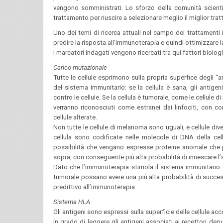
vengono somministrati. Lo sforzo della comunità scientifi
trattamento per riuscire a selezionare meglio il miglior tra
Uno dei temi di ricerca attuali nel campo dei trattamenti
predire la risposta all’immunoterapia e quindi ottimizzare l
I marcatori indagati vengono ricercati tra qui fattori biolog
Carico mutazionale
Tutte le cellule esprimono sulla propria superfice degli “a
del sistema immunitario: se la cellula è sana, gli antigen
contro le cellule. Se la cellula è tumorale, come le cellule 
verranno riconosciuti come estranei dai linfociti, con c
cellule alterate.
Non tutte le cellule di melanoma sono uguali, e cellule di
cellula sono codificate nelle molecole di DNA della ce
possibilità che vengano espresse proteine anomale che 
sopra, con conseguente più alta probabilità di innescare l’a
Dato che l’immunoterapia stimola il sistema immunitario a
tumorale possano avere una più alta probabilità di succes
predittivo all’immunoterapia.
Sistema HLA
Gli antigeni sono espressi sulla superficie delle cellule acco
in grado di leggere gli antigeni associati ai recettori de