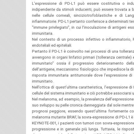
L'espressione di PD-L1 può essere costitutiva o induc
indipendente da stimoli inducenti, può essere trovata a bas
nelle cellule corneali, sinciziotrofoblastiche e di La
infiammatorie. PD-L1 pertanto conferisce a determinati tess
"immune privilegiato", in cui l'inoculazione di antigeni e
immunitaria.
Nel contesto di un processo infettivo o infiammatorio,
endoteliali ed epiteliali.
Pertanto il PD-L1 è coinvolto nei processi di una tolleranz
avvengono in organi linfatici primari (tolleranza centrale
immunitario” ossia il progressivo deterioramento dell
dell'antigene, meccanismo fisiologico che impedisce la dist
risposta immunitaria antitumorale dove l'espressione di P
immunitario.
Nell’ottica di quest’ultima caratteristica, l'espressione d
cellule del sistema immunitario e ciò potrebbe associarsi
Nel melanoma, ad esempio, la prevalenza dell'espressione 
suo sviluppo su pelle cronica danneggiata dal sole mentre
prognosi peggiore, essendo quest’ultima fortemente corre
melanoma mutante BRAF, la sovra-espressione di PD-L1 è una
KEYNOTE-001, i pazienti con tumori con sovra-espressione
progressione e in generale più lunga. Tuttavia, le rispo