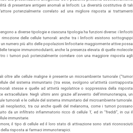
lità di presentare antigeni anomali ai linfociti. La diversità costitutiva di tali
attore potenzialmente correlato ad una migliore risposta ai trattamenti
ngono a diverse tipologie e ciascuna tipologia ha funzioni diverse: i linfociti
 rimozione delle cellule tumorali: anche tra i linfociti esistono sottogruppi
nto, un numero più alto delle popolazioni linfocitarie maggiormente attive possa
delle terapie immunomodulanti; anche la presenza elevata di quelle molecole
contro i tumori può potenzialmente correlare con una maggiore risposta agli
uali oltre alle cellule maligne è presente un microambiente tumorale (“tumor
ellule del sistema immunitario (tra esse, svolgono un’attività contrapposta
tumorali stesse e quelle ad attività regolatrice o soppressiva della risposta
ce extracellulare. Negli ultimi anni grazie all’avvento dell’immunoterapia, un
lule tumorali e le cellule del sistema immunitario del microambiente tumorale.
utali neoplastici, tra cui anche quelli del melanoma, come i tumori possano
ito da un infiltrato infiammatorio ricco di cellule T, ed in “freddi”, in cui il
lule immunitarie.
more, il tipo di cellule ed il loro stato di attivazione sono stati riconosciuti
à della risposta ai farmaci immunoterapici.