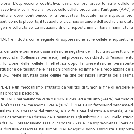
ibile. L'espressione costitutiva, ossia sempre presente sulle cellule e
so livello su linfociti a riposo, sulle cellule presentanti l'antigene (APC) e
ngerhans dove contribuiscono all'omeostasi tissutale nelle risposte pro-
uti come la placenta, il testicolo e la camera anteriore dell'occhio uno stato
sogeni è tollerata senza induzione di una risposta immunitaria infiammatoria.
 PD-L1 è indotta come segnale di soppressione sulle cellule emopoietiche,
a centrale e periferica ossia selezione negativa dei linfociti autoreattivi che
) e secondari (tolleranza periferica), nel processo cosiddetto di “esaurimento
a funzione delle cellule T effettrici dopo la presentazione persistente
ruzione dei tessuti nelle infezioni croniche, ed infine nella regolazione della
D-L1 viene sfruttata dalle cellule maligne per inibire l’attività del sistema
i PD-L1 è un meccanismo sfruttato da vari tipi di tumori al fine di evadere le
 una prognosi peggiore.
di PD-L1 nel melanoma varia dal 24% al 49%, ed è più alto (~60%) nel caso di
 è più bassa nel melanoma uveale (10%). Il PD-L1 è un fattore indipendente di
lata allo spessore del tumore, alla diffusione linfatica e viscerale, e nel
 caratteristica adattiva della resistenza agli inibitori di BRAF. Nello studio
 di PD-L1 presentavano tassi di risposta >50% e una sopravvivenza libera da
ste durature osservate nei tumori PD-L1-negativi sono associate a risposte