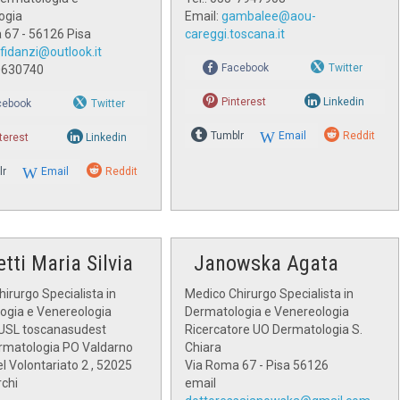
ogia
Email:
gambalee@aou-
 67 - 56126 Pisa
careggi.toscana.it
.fidanzi@outlook.it
Facebook
Twitter
00630740
Pinterest
Linkedin
cebook
Twitter
Tumblr
Email
Reddit
terest
Linkedin
lr
Email
Reddit
tti Maria Silvia
Janowska Agata
irurgo Specialista in
Medico Chirurgo Specialista in
ogia e Venereologia
Dermatologia e Venereologia
USL toscanasudest
Ricercatore UO Dermatologia S.
matologia PO Valdarno
Chiara
l Volontariato 2 , 52025
Via Roma 67 - Pisa 56126
chi
email