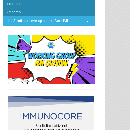
› Umbria
› Veneto
Le Strutture dove operano i Soci IMI