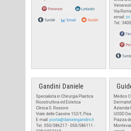
Venereol
Pinterest
Linkedin
Via Roma
email:
cri
Tumblr
Email
Reddit
Tel.: 34
Fa
Pin
Tumb
Gandini Daniele
Guide
Specialista in Chirurgia Plastica
Medico Ch
Ricostruttiva ed Estetica
Dermatol
Clinica S. Rossore
Azienda 
Viale delle Cascine 152/f, Pisa
UOSD Der
E-mail:
posta@danielegandini.it
Piazza de
Tel.: 050/586217 - 050/586111 -
Montevar