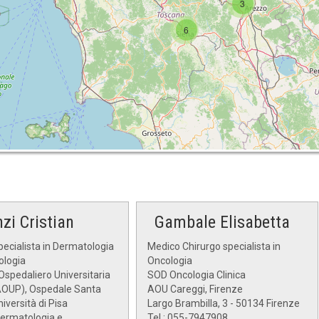
3
6
zi Cristian
Gambale Elisabetta
ecialista in Dermatologia
Medico Chirurgo specialista in
ologia
Oncologia
spedaliero Universitaria
SOD Oncologia Clinica
AOUP), Ospedale Santa
AOU Careggi, Firenze
niversità di Pisa
Largo Brambilla, 3 - 50134 Firenze
Dermatologia e
Tel.: 055-7947908