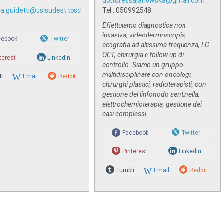
dottoressajanowska@gmail.com
ia.guidetti@uslsudest.tosc
Tel.: 050992548
Effettuiamo diagnostica non
invasiva, videodermoscopia,
cebook
Twitter
ecografia ad altissima frequenza, LC
OCT, chirurgia e follow up di
terest
Linkedin
controllo. Siamo un gruppo
multidisciplinare con oncologi,
lr
Email
Reddit
chirurghi plastici, radioterapisti, con
gestione del linfonodo sentinella,
elettrochemioterapia, gestione dei
casi complessi.
Facebook
Twitter
Pinterest
Linkedin
Tumblr
Email
Reddit