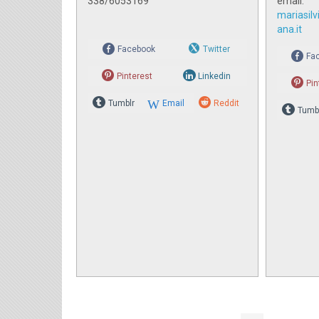
338/6053169
email:
mariasilv
ana.it
Facebook
Twitter
Fa
Pinterest
Linkedin
Pin
Tumblr
Email
Reddit
Tumb