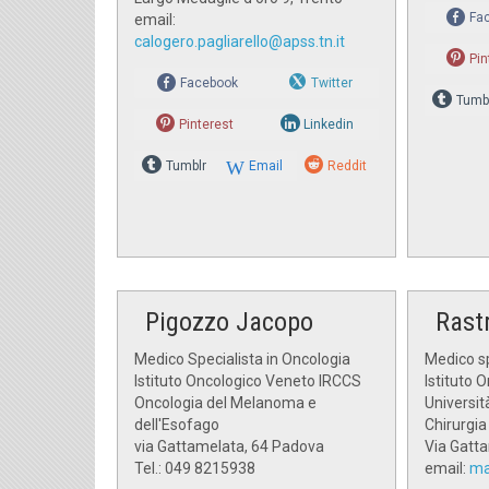
Fa
email:
calogero.pagliarello@apss.tn.it
Pin
Facebook
Twitter
Tumb
Pinterest
Linkedin
Tumblr
Email
Reddit
Pigozzo Jacopo
Rast
Medico Specialista in Oncologia
Medico sp
Istituto Oncologico Veneto IRCCS
Istituto 
Oncologia del Melanoma e
Universit
dell'Esofago
Chirurgia
via Gattamelata, 64 Padova
Via Gatt
Tel.: 049 8215938
email:
ma