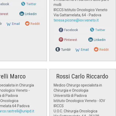
cebook
Twitter
molli
IRCCS Istituto Oncologico Veneto
terest
Linkedin
Via Gattamelata, 64 - Padova
teresa.picone@iov.veneto.it
lr
Email
Reddit
Facebook
Twitter
Pinterest
Linkedin
Tumblr
Email
Reddit
relli Marco
Rossi Carlo Riccardo
ecialista in Chirurgia
Medico Chirurgo specialista in
Oncologico Veneto -
Chirurgia e Oncologia
à di Padova
Università di Padova
 Oncologica
Istituto Oncologico Veneto - IOV
amelata 64 Padova
IRCCS
rco.rastrelli@unipd.it
U.O.C. Chirurgia Oncologica