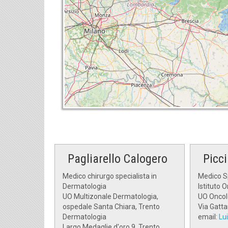
Pagliarello Calogero
Picc
Medico chirurgo specialista in
Medico Sp
Dermatologia
Istituto 
UO Multizonale Dermatologia,
UO Oncol
ospedale Santa Chiara, Trento
Via Gatt
Dermatologia
email:
Lu
Largo Medaglie d'oro 9, Trento