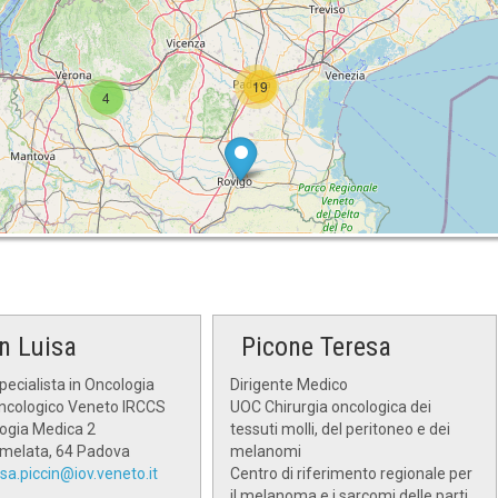
19
4
in Luisa
Picone Teresa
ecialista in Oncologia
Dirigente Medico
Oncologico Veneto IRCCS
UOC Chirurgia oncologica dei
ogia Medica 2
tessuti molli, del peritoneo e dei
amelata, 64 Padova
melanomi
isa.piccin@iov.veneto.it
Centro di riferimento regionale per
il melanoma e i sarcomi delle parti