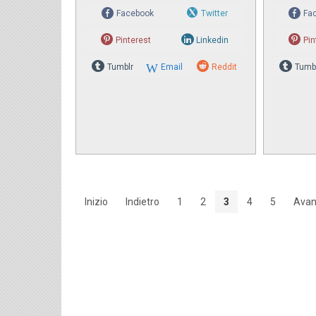
Facebook
Twitter
Fa
Pinterest
Linkedin
Pin
Tumblr
Email
Reddit
Tumb
Inizio
Indietro
1
2
3
4
5
Avan