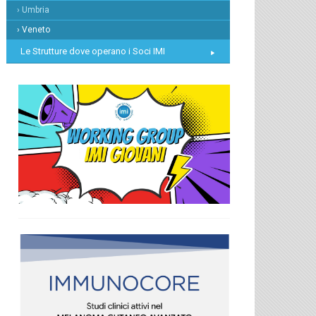
› Umbria
› Veneto
Le Strutture dove operano i Soci IMI