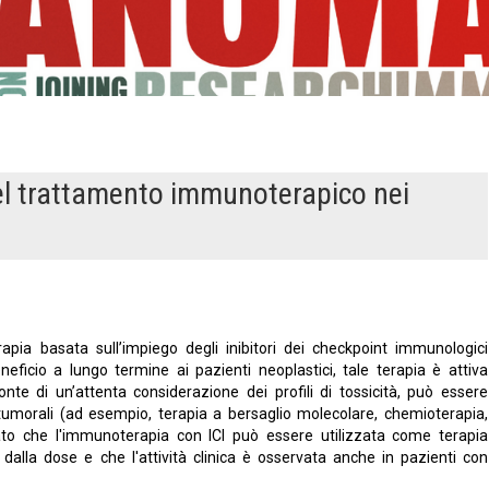
 del trattamento immunoterapico nei
pia basata sull’impiego degli inibitori dei checkpoint immunologici
eneficio a lungo termine ai pazienti neoplastici, tale terapia è attiva
nte di un’attenta considerazione dei profili di tossicità, può essere
itumorali (ad esempio, terapia a bersaglio molecolare, chemioterapia,
rato che l'immunoterapia con ICI può essere utilizzata come terapia
 dalla dose e che l'attività clinica è osservata anche in pazienti con