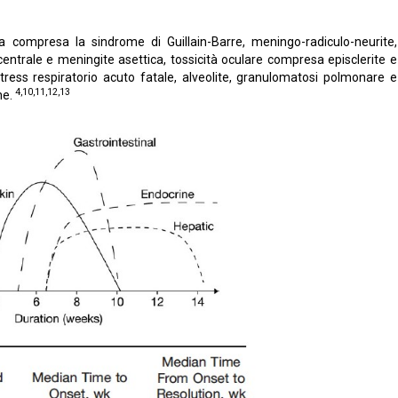
a compresa la sindrome di Guillain-Barre, meningo-radiculo-neurite,
trale e meningite asettica, tossicità oculare compresa episclerite e
stress respiratorio acuto fatale, alveolite, granulomatosi polmonare e
4,10,11,12,13
ne.