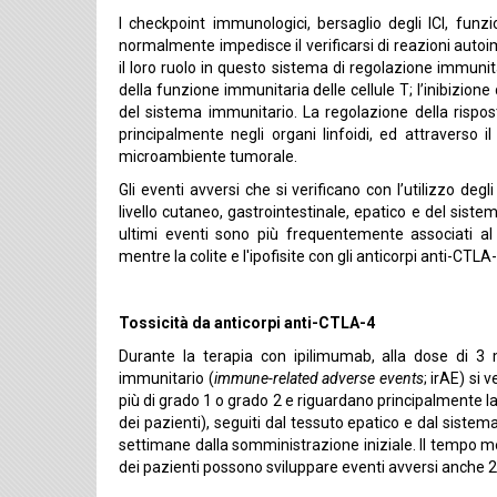
I checkpoint immunologici, bersaglio degli ICI, fu
normalmente impedisce il verificarsi di reazioni autoim
il loro ruolo in questo sistema di regolazione immunit
della funzione immunitaria delle cellule T; l’inibizio
del sistema immunitario. La regolazione della rispos
principalmente negli organi linfoidi, ed attraverso il
microambiente tumorale.
Gli eventi avversi che si verificano con l’utilizzo de
livello cutaneo, gastrointestinale, epatico e del sistem
ultimi eventi sono più frequentemente associati a
mentre la colite e l'ipofisite con gli anticorpi anti-CTLA
Tossicità da anticorpi anti-CTLA-4
Durante la terapia con ipilimumab, alla dose di 3 
immunitario (
immune-related adverse events
; irAE) si 
più di grado 1 o grado 2 e riguardano principalmente la
dei pazienti), seguiti dal tessuto epatico e dal sistem
settimane dalla somministrazione iniziale. Il tempo me
dei pazienti possono sviluppare eventi avversi anche 2 