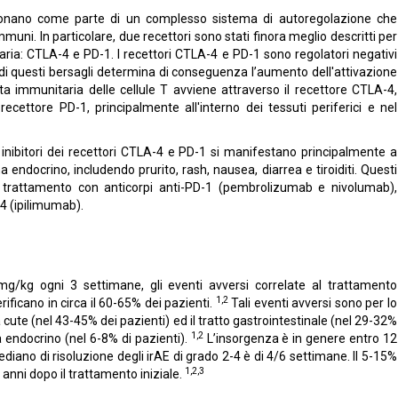
nzionano come parte di un complesso sistema di autoregolazione che
muni. In particolare, due recettori sono stati finora meglio descritti per
aria: CTLA-4 e PD-1. I recettori CTLA-4 e PD-1 sono regolatori negativi
ne di questi bersagli determina di conseguenza l’aumento dell'attivazione
ta immunitaria delle cellule T avviene attraverso il recettore CTLA-4,
 recettore PD-1, principalmente all'interno dei tessuti periferici e nel
gli inibitori dei recettori CTLA-4 e PD-1 si manifestano principalmente a
a endocrino, includendo prurito, rash, nausea, diarrea e tiroiditi. Questi
l trattamento con anticorpi anti-PD-1 (pembrolizumab e nivolumab),
-4 (ipilimumab).
mg/kg ogni 3 settimane, gli eventi avversi correlate al trattamento
1,2
verificano in circa il 60-65% dei pazienti.
Tali eventi avversi sono per lo
 cute (nel 43-45% dei pazienti) ed il tratto gastrointestinale (nel 29-32%
1,2
a endocrino (nel 6-8% di pazienti).
L’insorgenza è in genere entro 12
diano di risoluzione degli irAE di grado 2-4 è di 4/6 settimane. Il 5-15%
1,2,3
anni dopo il trattamento iniziale.