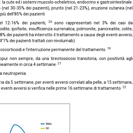
i: la cute ed i sistemi muscolo-scheletrico, endocrino e gastrointestinale.
 (nel 30-35% dei pazienti), prurito (nel 21-23%), eruzione cutanea (nel
 più dell’85% dei pazienti
20
nel 12-16% dei pazienti,
sono rappresentati nel 3% dei casi da
ite, ipofisite, insufficienza surrenalica, polmonite, pancreatite, colite,
'8% dei pazienti ha interrotto il trattamento a causa degli eventi avversi;
ll'1% dei pazienti trattati con nivolumab).
19
lucocorticoidi e l'interruzione permanente del trattamento.
pur non sempre, da una tireotossicosi transitoria, con positività agli
21
ntaneamente in circa 4 settimane.
la neutropenia.
a da 5 settimane, per eventi avversi correlati alla pelle, a 15 settimane,
22
gli eventi avversi si verifica nelle prime 16 settimane di trattamento.