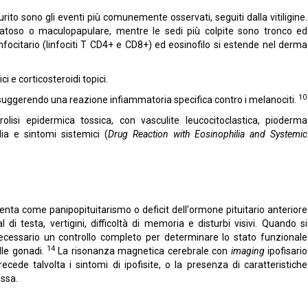
urito sono gli eventi più comunemente osservati, seguiti dalla vitiligine.
atoso o maculopapulare, mentre le sedi più colpite sono tronco ed
linfocitario (linfociti T CD4+ e CD8+) ed eosinofilo si estende nel derma
i e corticosteroidi topici.
10
vi, suggerendo una reazione infiammatoria specifica contro i melanociti.
isi epidermica tossica, con vasculite leucocitoclastica, pioderma
ia e sintomi sistemici (
Drug Reaction with Eosinophilia and Systemic
esenta come panipopituitarismo o deficit dell'ormone pituitario anteriore
 testa, vertigini, difficoltà di memoria e disturbi visivi. Quando si
cessario un controllo completo per determinare lo stato funzionale
14
elle gonadi.
La risonanza magnetica cerebrale con
imaging
ipofisario
cede talvolta i sintomi di ipofisite, o la presenza di caratteristiche
essa.