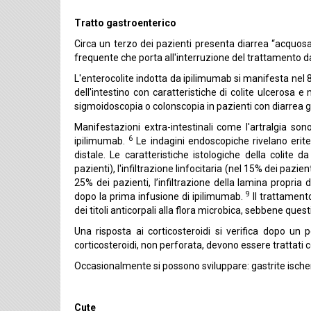
Tratto gastroenterico
Circa un terzo dei pazienti presenta diarrea “acquosa
frequente che porta all'interruzione del trattamento 
L'enterocolite indotta da ipilimumab si manifesta nel 
dell'intestino con caratteristiche di colite ulcerosa 
sigmoidoscopia o colonscopia in pazienti con diarrea g
Manifestazioni extra-intestinali come l'artralgia so
6
ipilimumab.
Le indagini endoscopiche rivelano erite
distale. Le caratteristiche istologiche della colite
pazienti), l'infiltrazione linfocitaria (nel 15% dei pazie
25% dei pazienti, l’infiltrazione della lamina propria 
9
dopo la prima infusione di ipilimumab.
Il trattamento
dei titoli anticorpali alla flora microbica, sebbene ques
Una risposta ai corticosteroidi si verifica dopo un p
corticosteroidi, non perforata, devono essere trattati c
Occasionalmente si possono sviluppare: gastrite ische
Cute