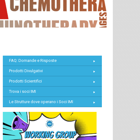
FAQ: Domande e Risposte
Prodotti Divulgativi
Prodotti Scientifici
Trova i soci IMI
Le Strutture dove operano i Soci IMI