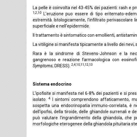
La pelle è coinvolta nel 43-45% dei pazienti: rash e pr
1,2,10
L’eruzione puo essere di tipo eritemato-edem
estremità. Istologicamente, l’infiltrato perivascolare 
superficiale e nell'epidermide.
Il trattamento è sintomatico con emollienti, antistaminic
La vitiligine si manifesta tipicamente a livello dei ne
Rara è la sindrome di Stevens-Johnson e la necrol
gangrenoso e reazione farmacologica con eosinofil
2,4,10,11,12,13
Symptoms
; DRESS).
Sistema endocrino
L'ipofisite si manifesta nel 6-8% dei pazienti e si pr
4
isolato.
I sintomi comprendono affaticamento, mal di
sospetta una endocrinopatia immuno-correlata, è ne
dell'ipofisi, della tiroide, delle ghiandole surrenali e d
può valutare l'ingrandimento della ghiandola, che pre
morfologiche eterogenee della ghiandola pituitaria st