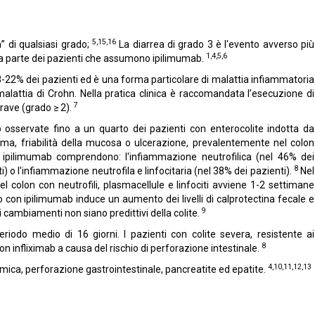
5,15,16
” di qualsiasi grado;
La diarrea di grado 3 è l'evento avverso più
1,4,5,6
da parte dei pazienti che assumono ipilimumab.
8-22% dei pazienti ed è una forma particolare di malattia infiammatoria
e malattia di Crohn. Nella pratica clinica è raccomandata l’esecuzione di
7
rave (grado ≥ 2).
no osservate fino a un quarto dei pazienti con enterocolite indotta da
ma, friabilità della mucosa o ulcerazione, prevalentemente nel colon
 da ipilimumab comprendono: l'infiammazione neutrofilica (nel 46% dei
8
nti) o l'infiammazione neutrofila e linfocitaria (nel 38% dei pazienti).
Nel
del colon con neutrofili, plasmacellule e linfociti avviene 1-2 settimane
 con ipilimumab induce un aumento dei livelli di calprotectina fecale e
9
ti cambiamenti non siano predittivi della colite.
eriodo medio di 16 giorni. I pazienti con colite severa, resistente ai
8
on infliximab a causa del rischio di perforazione intestinale.
4,10,11,12,13
mica, perforazione gastrointestinale, pancreatite ed epatite.