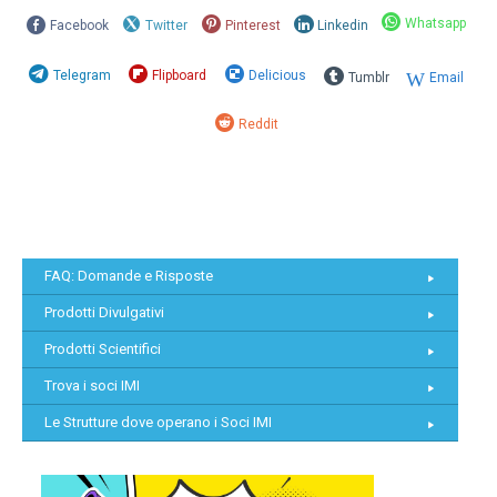
Whatsapp
Facebook
Twitter
Pinterest
Linkedin
Telegram
Flipboard
Delicious
Tumblr
Email
Reddit
FAQ: Domande e Risposte
Prodotti Divulgativi
Prodotti Scientifici
Trova i soci IMI
Le Strutture dove operano i Soci IMI