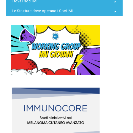
Trova i soci IMI
Le Strutture dove operano i Soci IMI