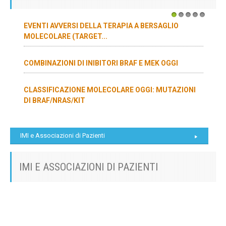
1
2
3
4
5
EVENTI AVVERSI DELLA TERAPIA A BERSAGLIO
MOLECOLARE (TARGET...
COMBINAZIONI DI INIBITORI BRAF E MEK OGGI
CLASSIFICAZIONE MOLECOLARE OGGI: MUTAZIONI
DI BRAF/NRAS/KIT
IMI e Associazioni di Pazienti
IMI E ASSOCIAZIONI DI PAZIENTI