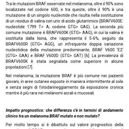
Tra le mutazioni BRAF osservate nel melanoma, oltre il 90% sono
localizzate nel codone 600, e tra queste, oltre il 90% è una
mutazione di un singolo nucleotide che risulta nella sostituzione
di un residuo di valina con uno di acido glutammico (BRAFV600E:
nucleotide 1799 T> A; codone GTG> GAG). La seconda più
comune mutazione è BRAFV600K (GTG> AAG), in cui la valina è
sostituita dalla lisina, che rappresenta il 5-6%, seguito da
BRAFV600R (GTG> AGG), un infrequente doppia variazione
nucleotidica della mutazione predominante, BRAF V600 'E2'
(GTG> GAA) e BRAF V600D (GTG> GAT) [6]. La prevalenza di
BRAFV600K è stata segnalata come superiore in alcune
popolazioni [7].
Nel melanoma, la mutazione BRAF è più comune nei pazienti
giovani, in aree cutanee esposte in maniera intermittente al sole
e senza segni di fotodanneggiamento da esposizione cronica
mentre è più rara nei melanomi acrali e mucosali.
Impatto prognostico: che differenza c'è in termini di andamento
clinico tra un melanoma BRAF mutato e non mutato?
Per molto tempo si è dibattuto sul valore prognostico della