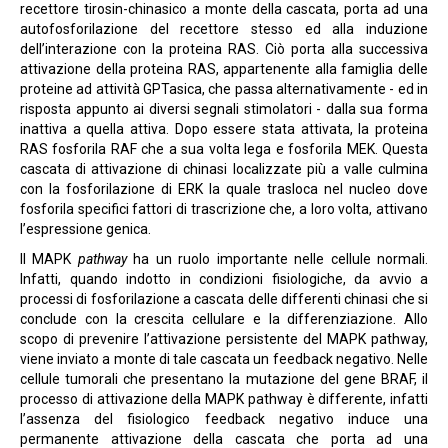
recettore tirosin-chinasico a monte della cascata, porta ad una
autofosforilazione del recettore stesso ed alla induzione
dell’interazione con la proteina RAS. Ciò porta alla successiva
attivazione della proteina RAS, appartenente alla famiglia delle
proteine ad attività GPTasica, che passa alternativamente - ed in
risposta appunto ai diversi segnali stimolatori - dalla sua forma
inattiva a quella attiva. Dopo essere stata attivata, la proteina
RAS fosforila RAF che a sua volta lega e fosforila MEK. Questa
cascata di attivazione di chinasi localizzate più a valle culmina
con la fosforilazione di ERK la quale trasloca nel nucleo dove
fosforila specifici fattori di trascrizione che, a loro volta, attivano
l’espressione genica.
Il MAPK
pathway
ha un ruolo importante nelle cellule normali.
Infatti, quando indotto in condizioni fisiologiche, da avvio a
processi di fosforilazione a cascata delle differenti chinasi che si
conclude con la crescita cellulare e la differenziazione. Allo
scopo di prevenire l’attivazione persistente del MAPK pathway,
viene inviato a monte di tale cascata un feedback negativo. Nelle
cellule tumorali che presentano la mutazione del gene BRAF, il
processo di attivazione della MAPK pathway è differente, infatti
l’assenza del fisiologico feedback negativo induce una
permanente attivazione della cascata che porta ad una