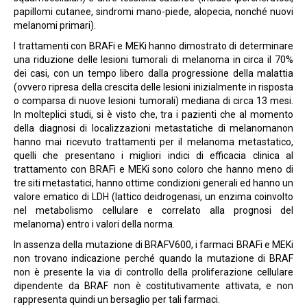
papillomi cutanee, sindromi mano-piede, alopecia, nonché nuovi
melanomi primari).
I trattamenti con BRAFi e MEKi hanno dimostrato di determinare
una riduzione delle lesioni tumorali di melanoma in circa il 70%
dei casi, con un tempo libero dalla progressione della malattia
(ovvero ripresa della crescita delle lesioni inizialmente in risposta
o comparsa di nuove lesioni tumorali) mediana di circa 13 mesi.
In molteplici studi, si è visto che, tra i pazienti che al momento
della diagnosi di localizzazioni metastatiche di melanomanon
hanno mai ricevuto trattamenti per il melanoma metastatico,
quelli che presentano i migliori indici di efficacia clinica al
trattamento con BRAFi e MEKi sono coloro che hanno meno di
tre siti metastatici, hanno ottime condizioni generali ed hanno un
valore ematico di LDH (lattico deidrogenasi, un enzima coinvolto
nel metabolismo cellulare e correlato alla prognosi del
melanoma) entro i valori della norma.
In assenza della mutazione di BRAFV600, i farmaci BRAFi e MEKi
non trovano indicazione perché quando la mutazione di BRAF
non è presente la via di controllo della proliferazione cellulare
dipendente da BRAF non è costitutivamente attivata, e non
rappresenta quindi un bersaglio per tali farmaci.