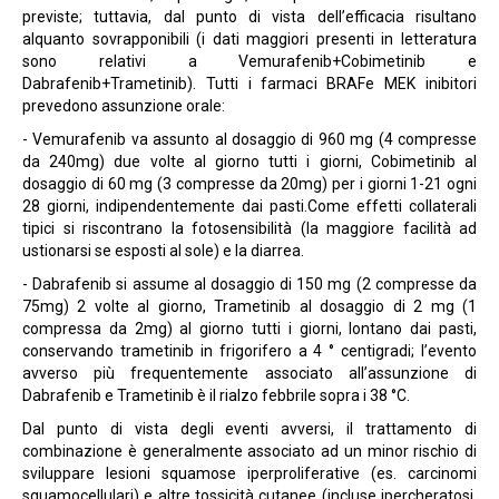
previste; tuttavia, dal punto di vista dell’efficacia risultano
alquanto sovrapponibili (i dati maggiori presenti in letteratura
sono relativi a Vemurafenib+Cobimetinib e
Dabrafenib+Trametinib). Tutti i farmaci BRAFe MEK inibitori
prevedono assunzione orale:
- Vemurafenib va assunto al dosaggio di 960 mg (4 compresse
da 240mg) due volte al giorno tutti i giorni, Cobimetinib al
dosaggio di 60 mg (3 compresse da 20mg) per i giorni 1-21 ogni
28 giorni, indipendentemente dai pasti.Come effetti collaterali
tipici si riscontrano la fotosensibilità (la maggiore facilità ad
ustionarsi se esposti al sole) e la diarrea.
- Dabrafenib si assume al dosaggio di 150 mg (2 compresse da
75mg) 2 volte al giorno, Trametinib al dosaggio di 2 mg (1
compressa da 2mg) al giorno tutti i giorni, lontano dai pasti,
conservando trametinib in frigorifero a 4 ° centigradi; l’evento
avverso più frequentemente associato all’assunzione di
Dabrafenib e Trametinib è il rialzo febbrile sopra i 38 °C.
Dal punto di vista degli eventi avversi, il trattamento di
combinazione è generalmente associato ad un minor rischio di
sviluppare lesioni squamose iperproliferative (es. carcinomi
squamocellulari) e altre tossicità cutanee (incluse ipercheratosi,