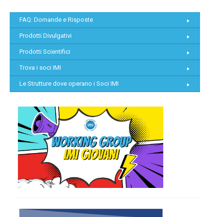
FAQ: Domande e Risposte
Prodotti Divulgativi
Prodotti Scientifici
Trova i soci IMI
Le Strutture dove operano i Soci IMI