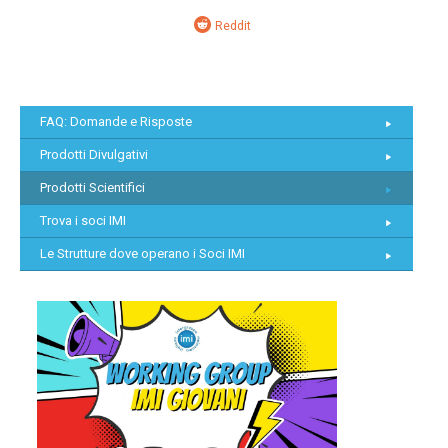
Reddit
FAQ: Domande e Risposte
Prodotti Divulgativi
Prodotti Scientifici
Trova i soci IMI
Le Strutture dove operano i Soci IMI